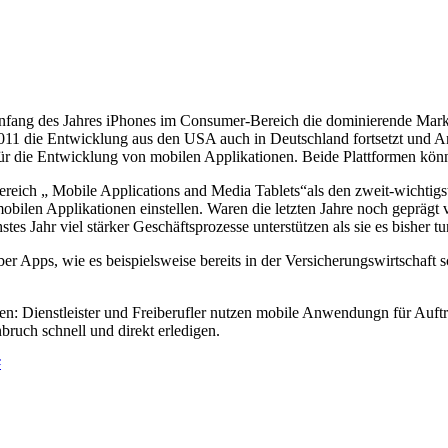
nfang des Jahres iPhones im Consumer-Bereich die dominierende Mark
011 die Entwicklung aus den USA auch in Deutschland fortsetzt und An
 für die Entwicklung von mobilen Applikationen. Beide Plattformen kön
ereich „ Mobile Applications and Media Tablets“als den zweit-wichtigs
mobilen Applikationen einstellen. Waren die letzten Jahre noch geprä
 Jahr viel stärker Geschäftsprozesse unterstützen als sie es bisher tu
Apps, wie es beispielsweise bereits in der Versicherungswirtschaft sc
n: Dienstleister und Freiberufler nutzen mobile Anwendungn für Auft
ruch schnell und direkt erledigen.
G